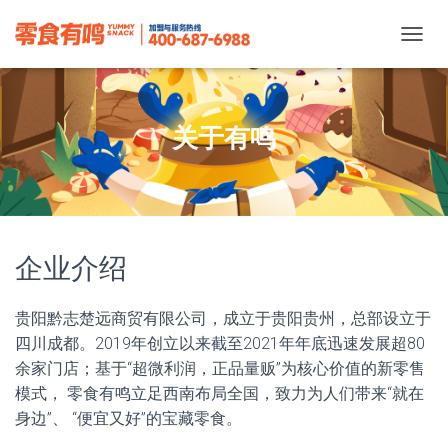
T
O
G
G
L
关于有鸣
E
N
A
V
I
G
A
企业介绍
T
I
O
贵阳黔志楚远商贸有限公司，成立于贵阳贵州，总部设立于
N
四川成都。2019年创立以来截至2021年年底迅速发展超80
余家门店；基于“超微利润，正品量贩”为核心价值的新零售
模式， 零食有鸣立足西南布局全国，致力为人们带来“就在
身边”、 “便宜又好”的宝藏零食。