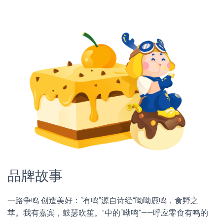
品牌故事
一路争鸣 创造美好：“有鸣”源自诗经“呦呦鹿鸣，食野之
苹。我有嘉宾，鼓瑟吹笙。”中的“呦鸣”——呼应零食有鸣的