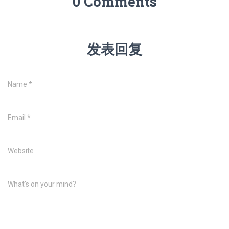
0 Comments
发表回复
Name
*
Email
*
Website
What's on your mind?