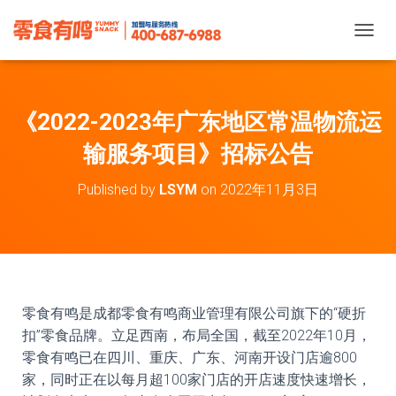
T
O
G
G
L
《2022-2023年广东地区常温物流运
E
N
输服务项目》招标公告
A
V
Published by
LSYM
on
2022年11月3日
I
G
A
T
I
O
N
零食有鸣是成都零食有鸣商业管理有限公司旗下的“硬折
扣”零食品牌。立足西南，布局全国，截至2022年10月，
零食有鸣已在四川、重庆、广东、河南开设门店逾800
家，同时正在以每月超100家门店的开店速度快速增长，