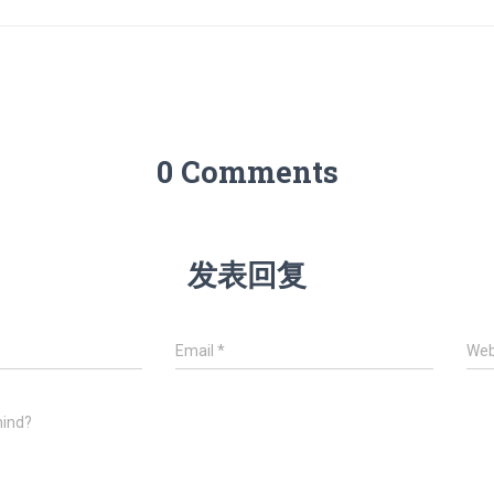
0 Comments
发表回复
Email
*
Web
mind?