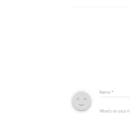
Name
*
What's on your 